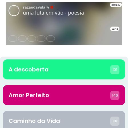
A descoberta
101
Amor Perfeito
146
Caminho da Vida
101