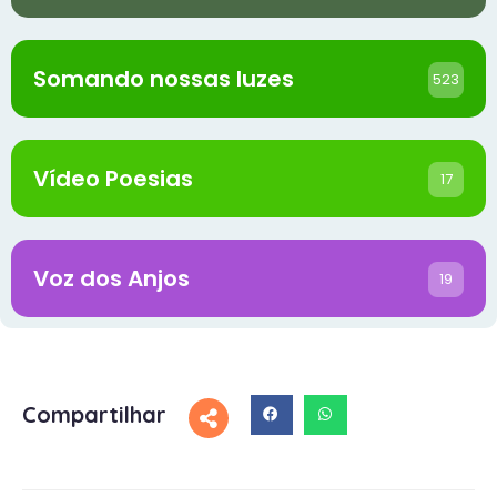
Somando nossas luzes
523
Vídeo Poesias
17
Voz dos Anjos
19
Compartilhar