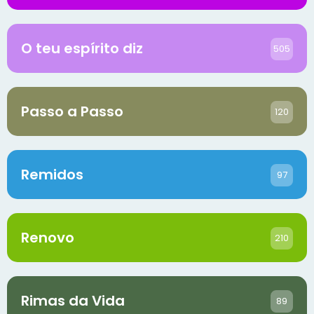
O teu espírito diz
505
Passo a Passo
120
Remidos
97
Renovo
210
Rimas da Vida
89