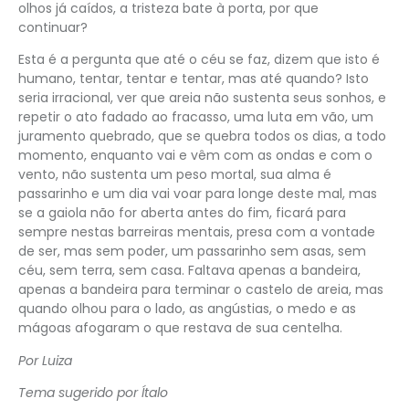
olhos já caídos, a tristeza bate à porta, por que
continuar?
Esta é a pergunta que até o céu se faz, dizem que isto é
humano, tentar, tentar e tentar, mas até quando? Isto
seria irracional, ver que areia não sustenta seus sonhos, e
repetir o ato fadado ao fracasso, uma luta em vão, um
juramento quebrado, que se quebra todos os dias, a todo
momento, enquanto vai e vêm com as ondas e com o
vento, não sustenta um peso mortal, sua alma é
passarinho e um dia vai voar para longe deste mal, mas
se a gaiola não for aberta antes do fim, ficará para
sempre nestas barreiras mentais, presa com a vontade
de ser, mas sem poder, um passarinho sem asas, sem
céu, sem terra, sem casa. Faltava apenas a bandeira,
apenas a bandeira para terminar o castelo de areia, mas
quando olhou para o lado, as angústias, o medo e as
mágoas afogaram o que restava de sua centelha.
Por Luiza
Tema sugerido por Ítalo