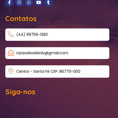
Contatos
(44) 99759-1283
razaodavidardv@gmail.com
Centro - Santa Fé CEP: 86770-000
Siga-nos